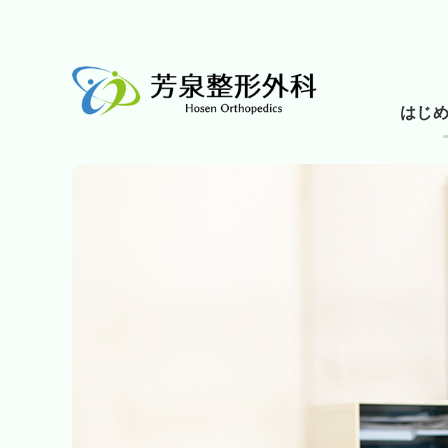
はじ
首が痛い
受診につい
部位から探す
下肢の痛みや
テーマから探す
交通事故