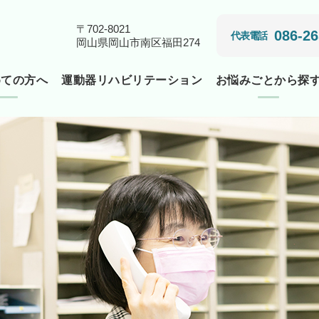
〒702-8021
086-26
代表電話
岡山県岡山市南区福田274
めての方へ
運動器リハビリテーション
お悩みごとから探
て
肩が痛い
医院紹介
肘が痛い
院長紹介
手・指の痛みやしびれ
当院の施設基準
しびれ
足首・足が痛い
スポーツ障害
骨粗鬆症