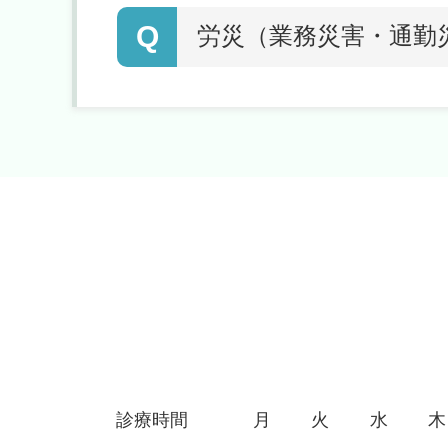
Q
労災（業務災害・通勤
診療時間
月
火
水
木